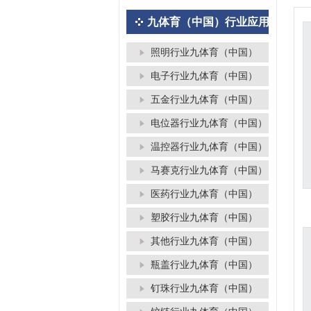
九体育（中国）行业应用
照明行业九体育（中国）
电子行业九体育（中国）
五金行业九体育（中国）
电位器行业九体育（中国）
温控器行业九体育（中国）
马赛克行业九体育（中国）
医药行业九体育（中国）
塑胶行业九体育（中国）
其他行业九体育（中国）
瓶盖行业九体育（中国）
钉珠行业九体育（中国）