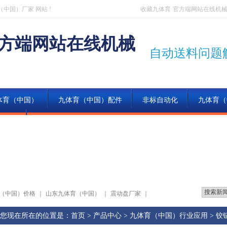
中国）厂家 网站 !
收藏九体育·官方端网站在线机
官方端网站在线机械
自动送料问题
体育（中国）
九体育（中国）配件
非标自动化
九体育（
站在线
联系九体育·官方端网站在线
（中国）价格
｜
山东九体育（中国）
｜
震动盘厂家
｜
您现在所在的位置是：
首页
>
产品中心
>
九体育（中国）行业应用
>
铰