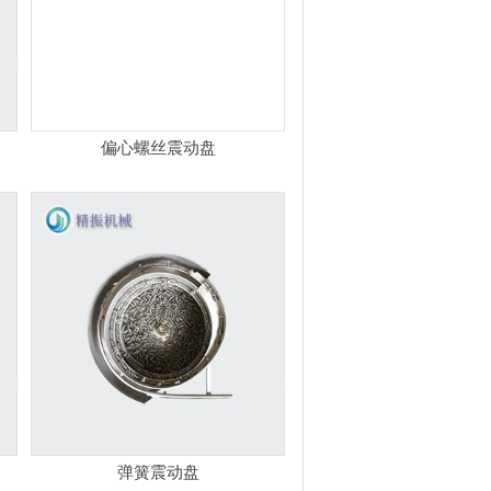
偏心螺丝震动盘
弹簧震动盘