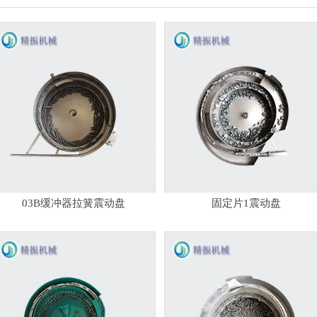
03B缓冲器拉簧震动盘
固定片1震动盘