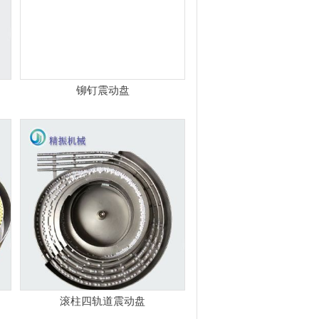
铆钉震动盘
滚柱四轨道震动盘