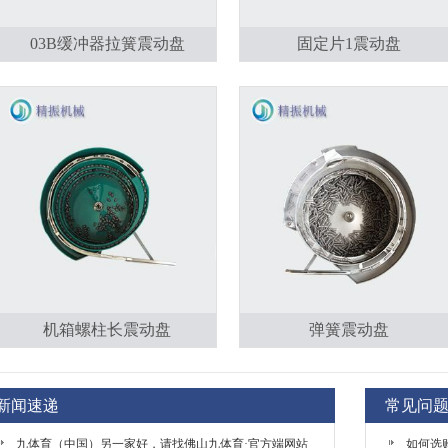
03B缓冲器拉簧震动盘
固定片1震动盘
机箱螺柱长震动盘
弹簧震动盘
新闻速递
常见问
九体育（中国）另一家好，请找佛山九体育·官方端网站
如何选