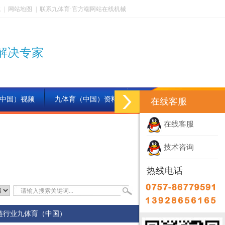
械
|
网站地图
|
联系九体育·官方端网站在线机械
解决专家
中国）视频
九体育（中国）资料
在线客服
全国服务热线
0757-86779591
在线客服
技术咨询
热线电话
链行业九体育（中国）